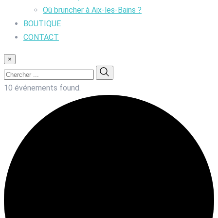
Où bruncher à Aix-les-Bains ?
BOUTIQUE
CONTACT
×
10 événements found.