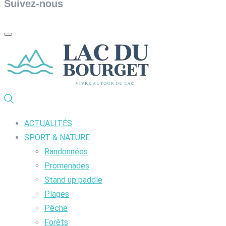
Suivez-nous
ACTUALITÉS
SPORT & NATURE
Randonnées
Promenades
Stand up paddle
Plages
Pêche
Forêts