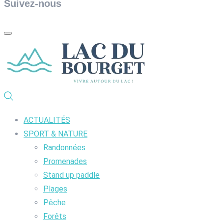
Suivez-nous
ACTUALITÉS
SPORT & NATURE
Randonnées
Promenades
Stand up paddle
Plages
Pêche
Forêts