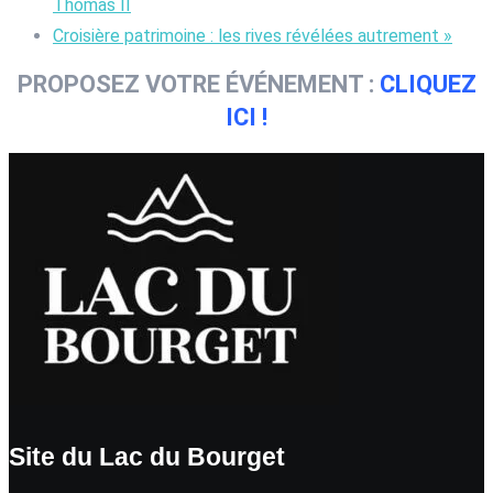
Thomas II
Croisière patrimoine : les rives révélées autrement
»
PROPOSEZ VOTRE ÉVÉNEMENT :
CLIQUEZ
ICI !
Site du Lac du Bourget