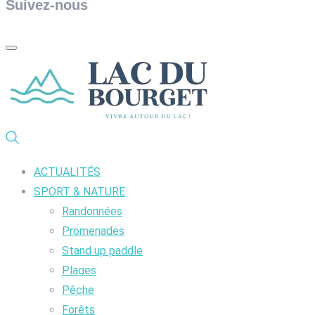
Suivez-nous
ACTUALITÉS
SPORT & NATURE
Randonnées
Promenades
Stand up paddle
Plages
Pêche
Forêts