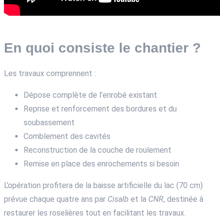
En quoi consiste le chantier ?
Les travaux comprennent :
Dépose complète de l’enrobé existant
Reprise et renforcement des bordures et du
soubassement
Comblement des cavités
Reconstruction de la couche de roulement
Remise en place des enrochements si besoin
L’opération profitera de la baisse artificielle du lac (70 cm)
prévue chaque quatre ans par
Cisalb
et la
CNR
, destinée à
restaurer les roselières tout en facilitant les travaux.