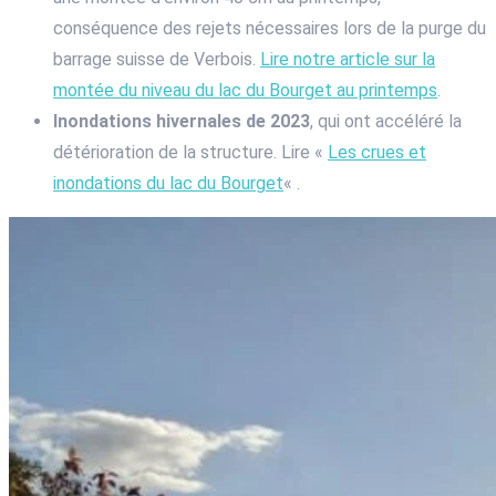
conséquence des rejets nécessaires lors de la purge du
barrage suisse de Verbois.
Lire notre article sur la
montée du niveau du lac du Bourget au printemps
.
Inondations hivernales de 2023
, qui ont accéléré la
détérioration de la structure. Lire «
Les crues et
inondations du lac du Bourget
« .