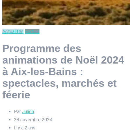
Actualités
Sorties
Programme des
animations de Noël 2024
à Aix-les-Bains :
spectacles, marchés et
féerie
Par
Julien
28 novembre 2024
Il y a 2 ans