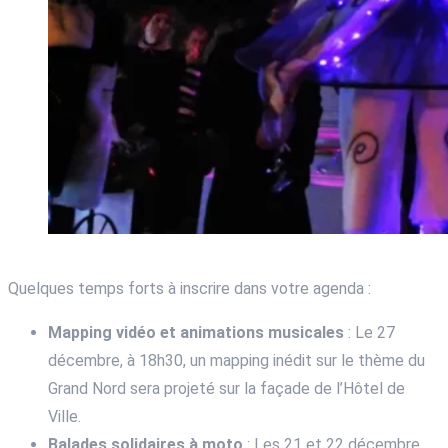
Quelques temps forts à inscrire dans votre agenda :
Mapping vidéo et animations musicales
: Le 27
décembre, à 18h30, un mapping inédit sur le thème du
Grand Nord sera projeté sur la façade de l’Hôtel de
Ville.
Balades solidaires à moto
: Les 21 et 22 décembre,