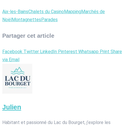
Aix-les-Bains
Chalets du Casino
Mapping
Marchés de
Noël
Montagnettes
Parades
Partager cet article
Facebook
Twitter
LinkedIn
Pinterest
Whatsapp
Print
Share
via Email
Julien
Habitant et passionné du Lac du Bourget, j’explore les