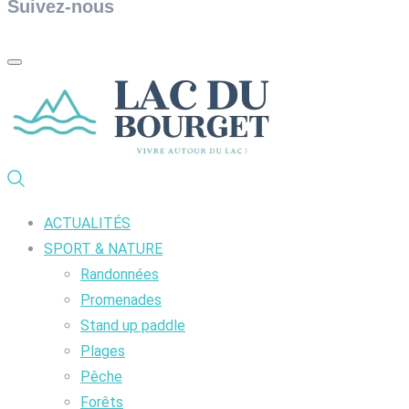
Suivez-nous
ACTUALITÉS
SPORT & NATURE
Randonnées
Promenades
Stand up paddle
Plages
Pêche
Forêts