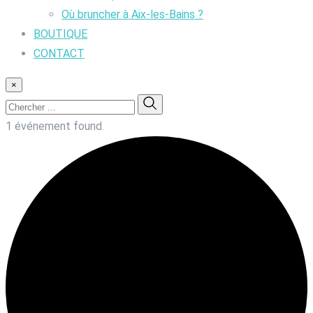
Où bruncher à Aix-les-Bains ?
BOUTIQUE
CONTACT
×
1 événement found.