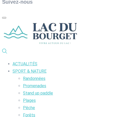
Suivez-nous
ACTUALITÉS
SPORT & NATURE
Randonnées
Promenades
Stand up paddle
Plages
Pêche
Forêts