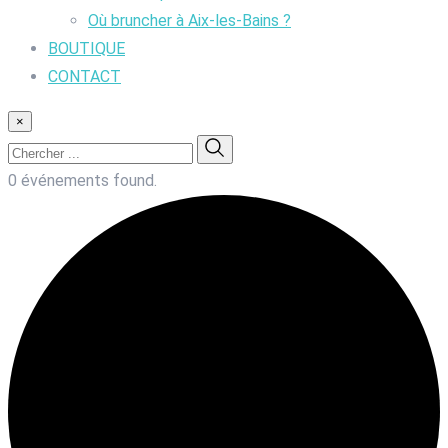
Où bruncher à Aix-les-Bains ?
BOUTIQUE
CONTACT
×
0 événements found.