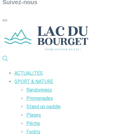
Suivez-nous
ACTUALITÉS
SPORT & NATURE
Randonnées
Promenades
Stand up paddle
Plages
Pêche
Forêts