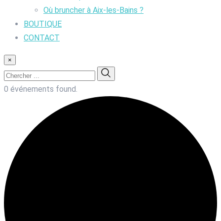
Où bruncher à Aix-les-Bains ?
BOUTIQUE
CONTACT
×
0 événements found.