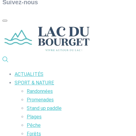
Suivez-nous
ACTUALITÉS
SPORT & NATURE
Randonnées
Promenades
Stand up paddle
Plages
Pêche
Forêts