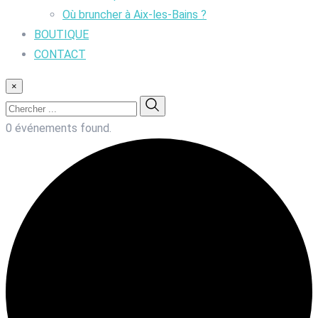
Où bruncher à Aix-les-Bains ?
BOUTIQUE
CONTACT
×
0 événements found.