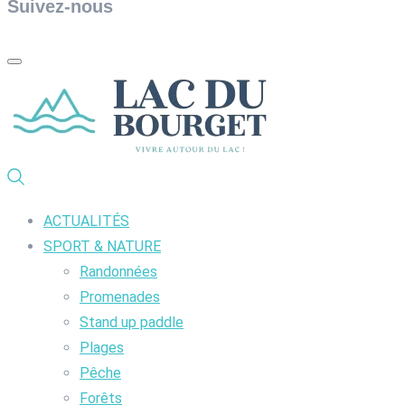
Suivez-nous
ACTUALITÉS
SPORT & NATURE
Randonnées
Promenades
Stand up paddle
Plages
Pêche
Forêts