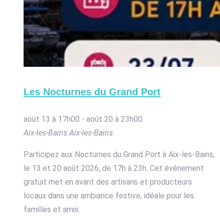
Les Nocturnes du Grand Port
août 13 à 17h00
-
août 20 à 23h00
Aix-les-Bains
Aix-les-Bains
Participez aux Nocturnes du Grand Port à Aix-les-Bains,
le 13 et 20 août 2026, de 17h à 23h. Cet événement
gratuit met en avant des artisans et producteurs
locaux dans une ambiance festive, idéale pour les
familles et amis.