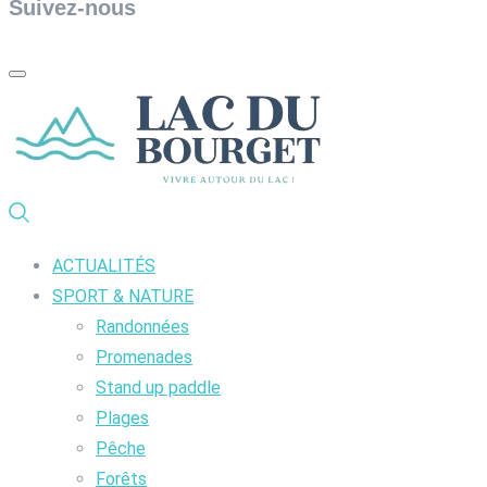
Suivez-nous
ACTUALITÉS
SPORT & NATURE
Randonnées
Promenades
Stand up paddle
Plages
Pêche
Forêts