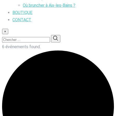
Où bruncher à Aix-les-Bains ?
BOUTIQUE
CONTACT
×
6 événements found.