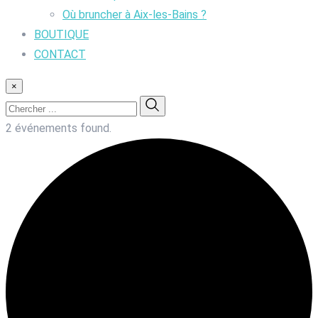
Où bruncher à Aix-les-Bains ?
BOUTIQUE
CONTACT
×
2 événements found.