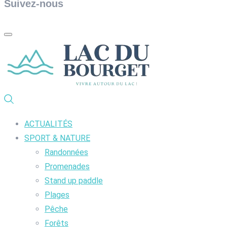
Suivez-nous
ACTUALITÉS
SPORT & NATURE
Randonnées
Promenades
Stand up paddle
Plages
Pêche
Forêts