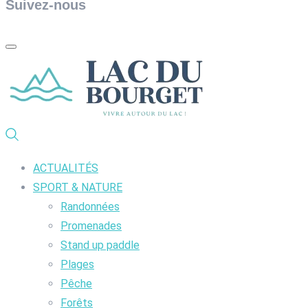
Suivez-nous
ACTUALITÉS
SPORT & NATURE
Randonnées
Promenades
Stand up paddle
Plages
Pêche
Forêts