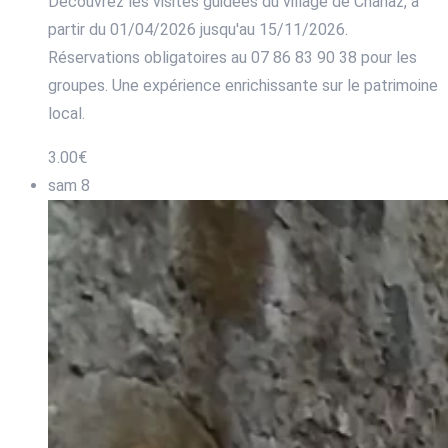
Découvrez les visites guidées du village de Chanaz, à
partir du 01/04/2026 jusqu'au 15/11/2026.
Réservations obligatoires au 07 86 83 90 38 pour les
groupes. Une expérience enrichissante sur le patrimoine
local.
3.00€
sam
8