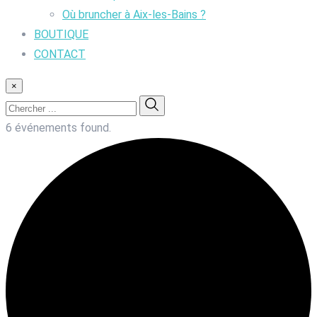
Où bruncher à Aix-les-Bains ?
BOUTIQUE
CONTACT
×
6 événements found.