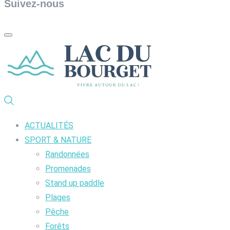
Suivez-nous
ACTUALITÉS
SPORT & NATURE
Randonnées
Promenades
Stand up paddle
Plages
Pêche
Forêts