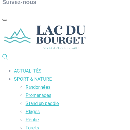
Suivez-nous
ACTUALITÉS
SPORT & NATURE
Randonnées
Promenades
Stand up paddle
Plages
Pêche
Forêts