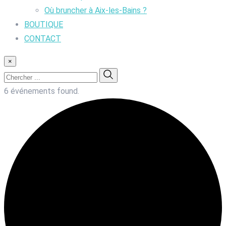
Où bruncher à Aix-les-Bains ?
BOUTIQUE
CONTACT
×
6 événements found.