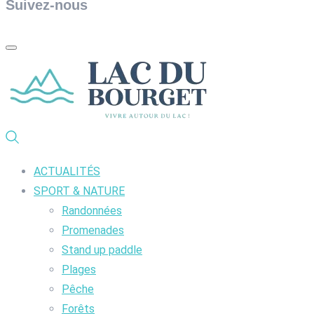
Suivez-nous
ACTUALITÉS
SPORT & NATURE
Randonnées
Promenades
Stand up paddle
Plages
Pêche
Forêts