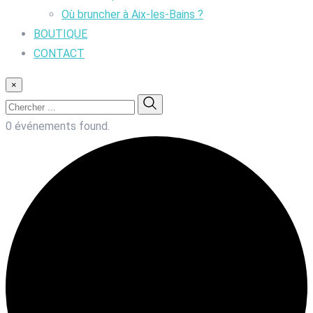
Où bruncher à Aix-les-Bains ?
BOUTIQUE
CONTACT
×
0 événements found.