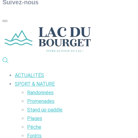
Suivez-nous
ACTUALITÉS
SPORT & NATURE
Randonnées
Promenades
Stand up paddle
Plages
Pêche
Forêts