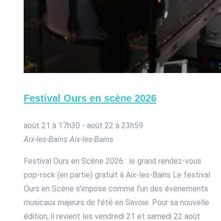
Festival Ours en scène 2026
août 21 à 17h30
-
août 22 à 23h59
Aix-les-Bains
Aix-les-Bains
Festival Ours en Scène 2026 : le grand rendez-vous
pop-rock (en partie) gratuit à Aix-les-Bains Le festival
Ours en Scène s’impose comme l’un des événements
musicaux majeurs de l’été en Savoie. Pour sa nouvelle
édition, il revient les vendredi 21 et samedi 22 août