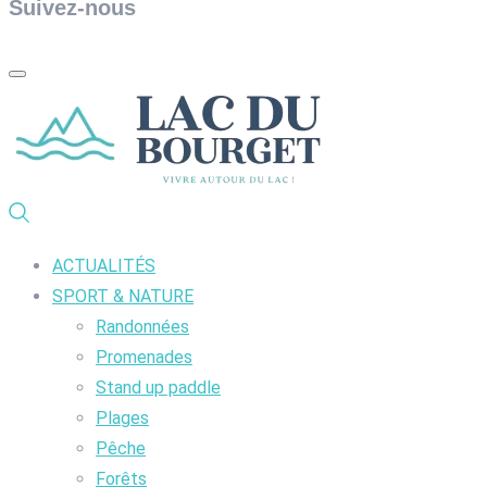
Suivez-nous
ACTUALITÉS
SPORT & NATURE
Randonnées
Promenades
Stand up paddle
Plages
Pêche
Forêts