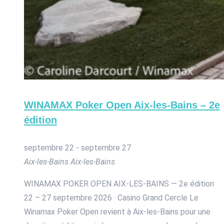
WINAMAX Poker Open Aix-les-Bains – 2e
édition
septembre 22
-
septembre 27
Aix-les-Bains
Aix-les-Bains
WINAMAX POKER OPEN AIX-LES-BAINS — 2e édition
22 – 27 septembre 2026 · Casino Grand Cercle Le
Winamax Poker Open revient à Aix-les-Bains pour une