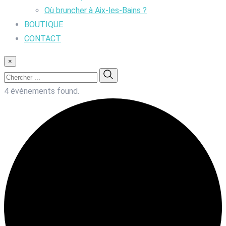
Où bruncher à Aix-les-Bains ?
BOUTIQUE
CONTACT
×
4 événements found.