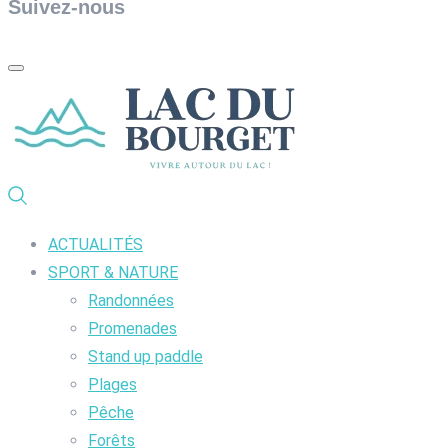
Suivez-nous
ACTUALITÉS
SPORT & NATURE
Randonnées
Promenades
Stand up paddle
Plages
Pêche
Forêts