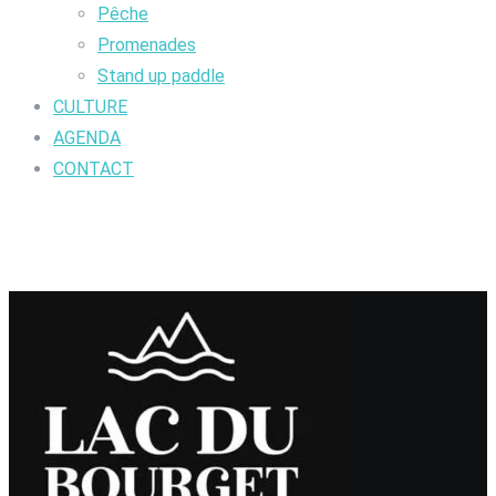
Pêche
Promenades
Stand up paddle
CULTURE
AGENDA
CONTACT