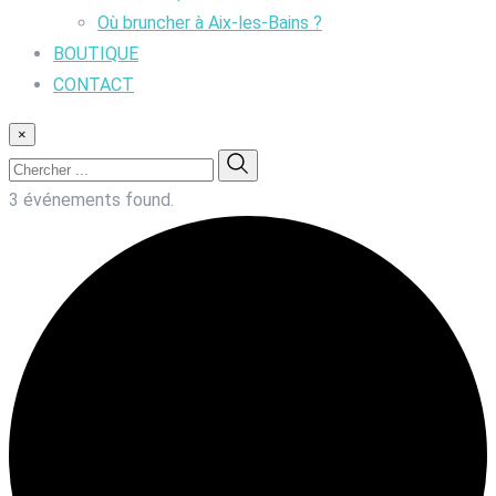
Où bruncher à Aix-les-Bains ?
BOUTIQUE
CONTACT
×
3 événements found.