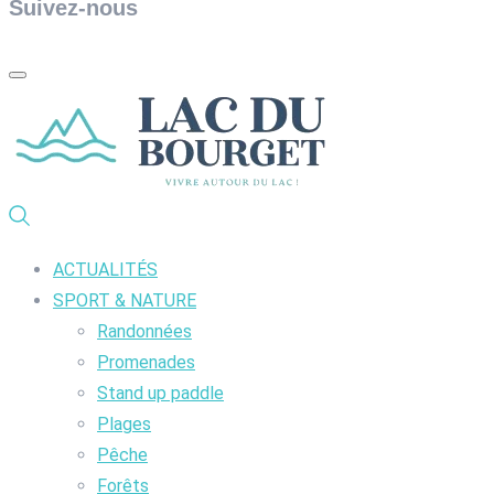
Suivez-nous
ACTUALITÉS
SPORT & NATURE
Randonnées
Promenades
Stand up paddle
Plages
Pêche
Forêts