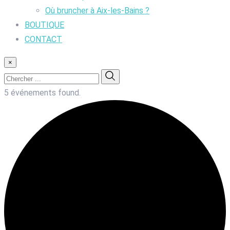
Où bruncher à Aix-les-Bains ?
BOUTIQUE
CONTACT
×
5 événements found.