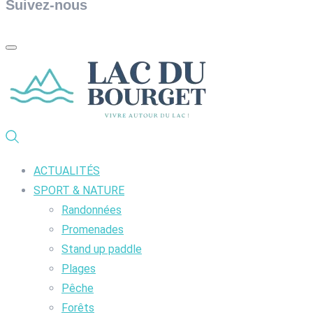
Suivez-nous
ACTUALITÉS
SPORT & NATURE
Randonnées
Promenades
Stand up paddle
Plages
Pêche
Forêts