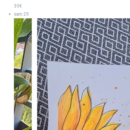
35€
sam
29