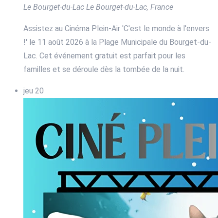
Le Bourget-du-Lac
Le Bourget-du-Lac, France
Assistez au Cinéma Plein-Air 'C'est le monde à l'envers
!' le 11 août 2026 à la Plage Municipale du Bourget-du-
Lac. Cet événement gratuit est parfait pour les
familles et se déroule dès la tombée de la nuit.
jeu
20