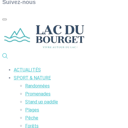
Suivez-nous
ACTUALITÉS
SPORT & NATURE
Randonnées
Promenades
Stand up paddle
Plages
Pêche
Forêts