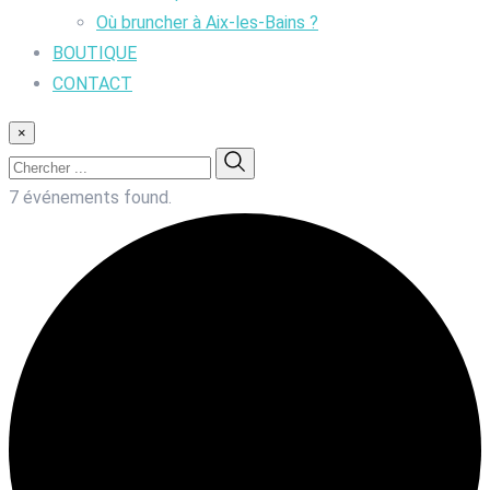
Où bruncher à Aix-les-Bains ?
BOUTIQUE
CONTACT
×
7 événements found.