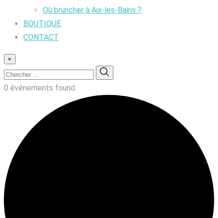
Où bruncher à Aix-les-Bains ?
BOUTIQUE
CONTACT
×
0 événements found.