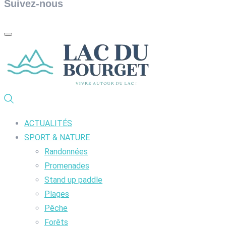
Suivez-nous
ACTUALITÉS
SPORT & NATURE
Randonnées
Promenades
Stand up paddle
Plages
Pêche
Forêts