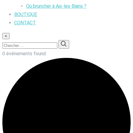
Où bruncher à Aix-les-Bains ?
BOUTIQUE
CONTACT
×
0 événements found.