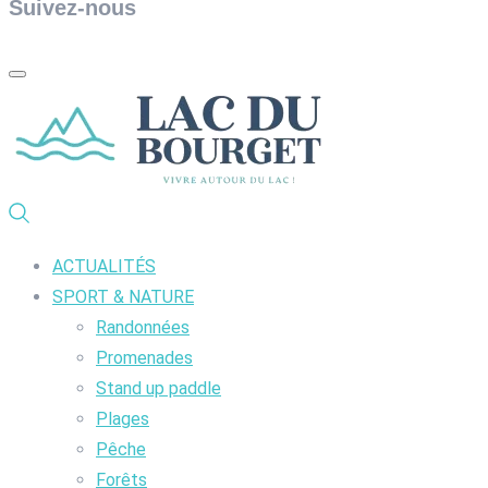
Suivez-nous
ACTUALITÉS
SPORT & NATURE
Randonnées
Promenades
Stand up paddle
Plages
Pêche
Forêts