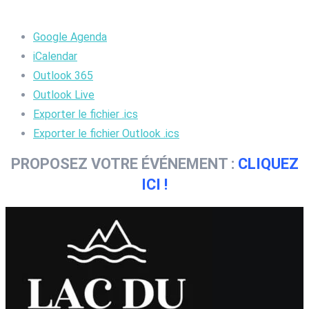
Google Agenda
iCalendar
Outlook 365
Outlook Live
Exporter le fichier .ics
Exporter le fichier Outlook .ics
PROPOSEZ VOTRE ÉVÉNEMENT :
CLIQUEZ
ICI !