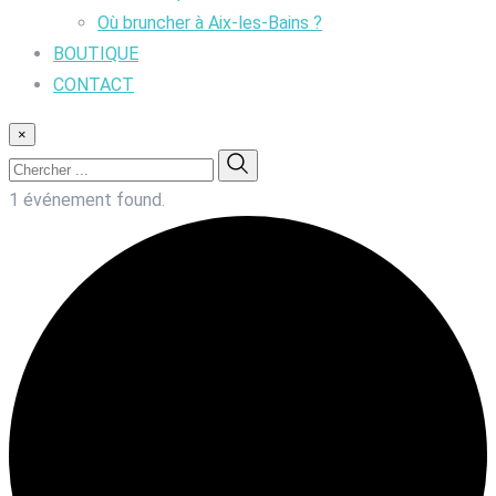
Où bruncher à Aix-les-Bains ?
BOUTIQUE
CONTACT
×
1 événement found.