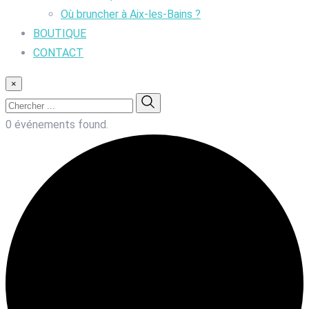
Où bruncher à Aix-les-Bains ?
BOUTIQUE
CONTACT
×
0 événements found.