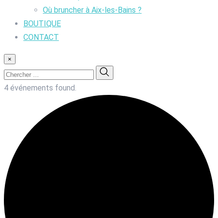
Où bruncher à Aix-les-Bains ?
BOUTIQUE
CONTACT
×
4 événements found.