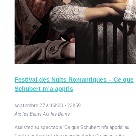
Festival des Nuits Romantiques – Ce que
Schubert m’a appris
septembre 27 à 16h00
-
23h59
Aix-les-Bains
Aix-les-Bains
Assistez au spectacle 'Ce que Schubert m'a appris' au
Centre culturel et des congrès André Grosjean à Aix-