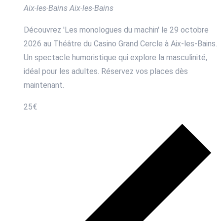
Aix-les-Bains
Aix-les-Bains
Découvrez 'Les monologues du machin' le 29 octobre
2026 au Théâtre du Casino Grand Cercle à Aix-les-Bains.
Un spectacle humoristique qui explore la masculinité,
idéal pour les adultes. Réservez vos places dès
maintenant.
25€