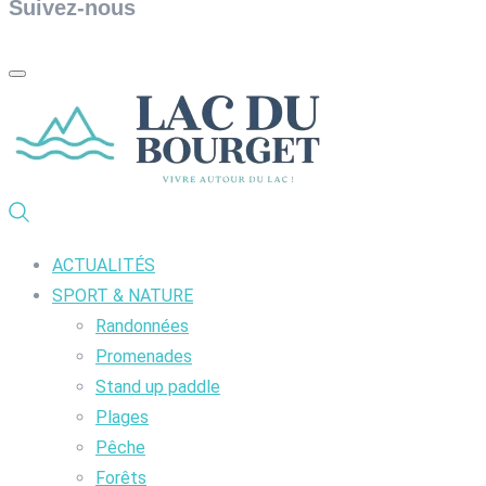
Suivez-nous
ACTUALITÉS
SPORT & NATURE
Randonnées
Promenades
Stand up paddle
Plages
Pêche
Forêts