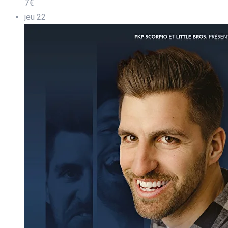
7€
jeu
22