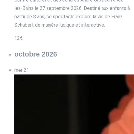
les-Bains le 27 septembre 2026. Destiné aux enfants à
partir de 8 ans, ce spectacle explore la vie de Franz
Schubert de manière ludique et interactive.
12€
octobre 2026
mer
21