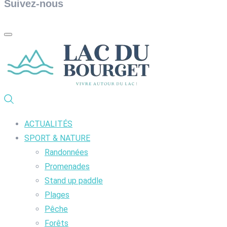
Suivez-nous
ACTUALITÉS
SPORT & NATURE
Randonnées
Promenades
Stand up paddle
Plages
Pêche
Forêts