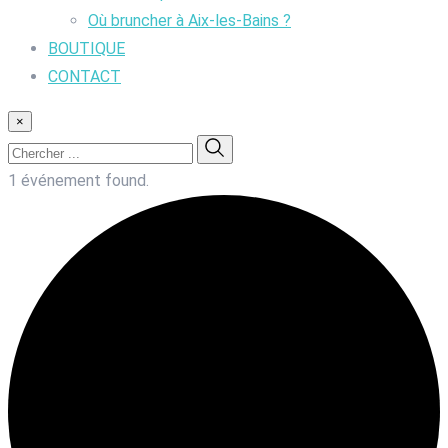
Où bruncher à Aix-les-Bains ?
BOUTIQUE
CONTACT
×
1 événement found.