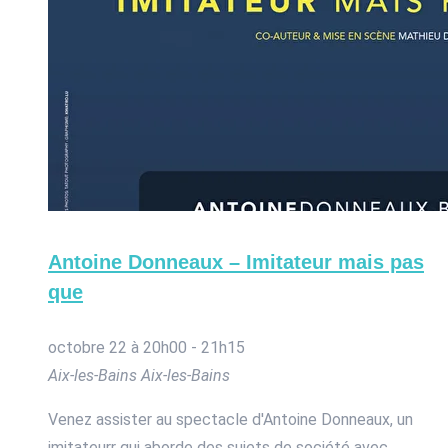
Antoine Donneaux – Imitateur mais pas
que
octobre 22 à 20h00
-
21h15
Aix-les-Bains
Aix-les-Bains
Venez assister au spectacle d'Antoine Donneaux, un
imitateurr qui aborde des sujets de société avec