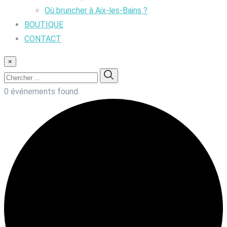
Où bruncher à Aix-les-Bains ?
BOUTIQUE
CONTACT
×
0 événements found.