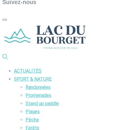
Suivez-nous
ACTUALITÉS
SPORT & NATURE
Randonnées
Promenades
Stand up paddle
Plages
Pêche
Forêts