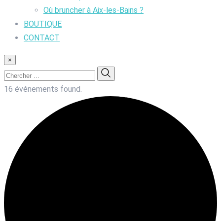
Où bruncher à Aix-les-Bains ?
BOUTIQUE
CONTACT
×
16 événements found.