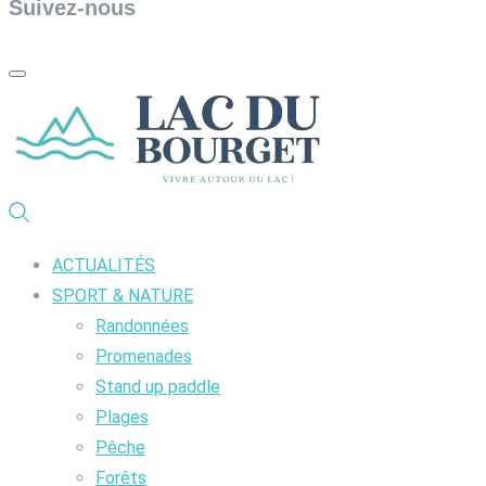
Suivez-nous
ACTUALITÉS
SPORT & NATURE
Randonnées
Promenades
Stand up paddle
Plages
Pêche
Forêts