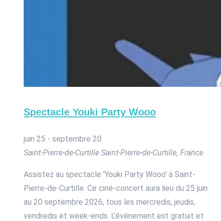
Spectacle Youki Party Wooo
juin 25
-
septembre 20
Saint-Pierre-de-Curtille
Saint-Pierre-de-Curtille, France
Assistez au spectacle 'Youki Party Wooo' à Saint-
Pierre-de-Curtille. Ce ciné-concert aura lieu du 25 juin
au 20 septembre 2026, tous les mercredis, jeudis,
vendredis et week-ends. L'événement est gratuit et