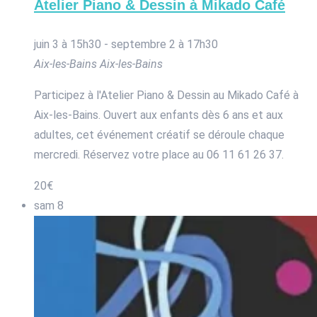
Atelier Piano & Dessin à Mikado Café
juin 3 à 15h30
-
septembre 2 à 17h30
Aix-les-Bains
Aix-les-Bains
Participez à l'Atelier Piano & Dessin au Mikado Café à
Aix-les-Bains. Ouvert aux enfants dès 6 ans et aux
adultes, cet événement créatif se déroule chaque
mercredi. Réservez votre place au 06 11 61 26 37.
20€
sam
8