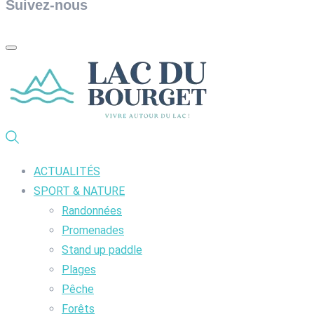
Suivez-nous
ACTUALITÉS
SPORT & NATURE
Randonnées
Promenades
Stand up paddle
Plages
Pêche
Forêts