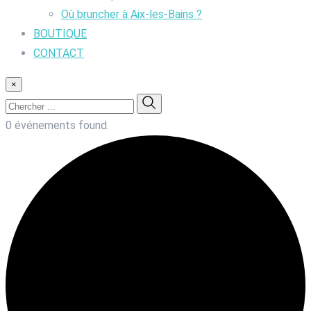
Où bruncher à Aix-les-Bains ?
BOUTIQUE
CONTACT
×
0 événements found.