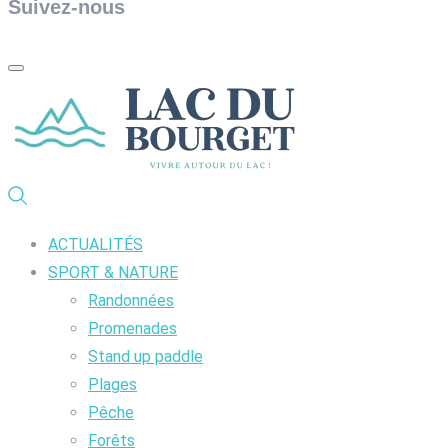
Suivez-nous
ACTUALITÉS
SPORT & NATURE
Randonnées
Promenades
Stand up paddle
Plages
Pêche
Forêts