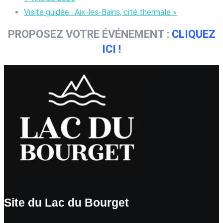
Visite guidée : Aix-les-Bains, cité thermale
»
PROPOSEZ VOTRE ÉVÉNEMENT :
CLIQUEZ
ICI !
Site du Lac du Bourget