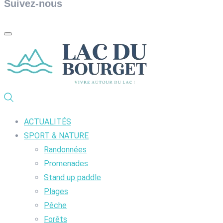
Suivez-nous
ACTUALITÉS
SPORT & NATURE
Randonnées
Promenades
Stand up paddle
Plages
Pêche
Forêts