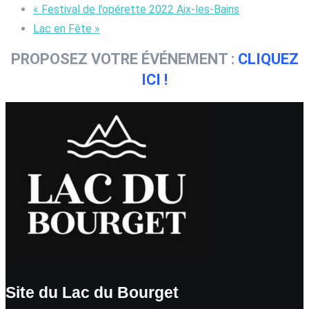
«
Festival de l’opérette 2022 Aix-les-Bains
Lac en Fête
»
PROPOSEZ VOTRE ÉVÉNEMENT :
CLIQUEZ
ICI !
Site du Lac du Bourget