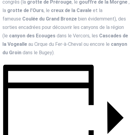
congrès (la
grotte de Prérouge
, le
gouffre de la Morgne
,
la
grotte de l’Ours
, le
creux de la Cavale
et la
fameuse
Coulée du Grand Bronze
bien évidemment), des
sorties encadrées pour découvrir les canyons de la région
(le
canyon des Ecouges
dans le Vercors, les
Cascades de
la Vogealle
au Cirque du Fer-à-Cheval ou encore le
canyon
du Groin
dans le Bugey).