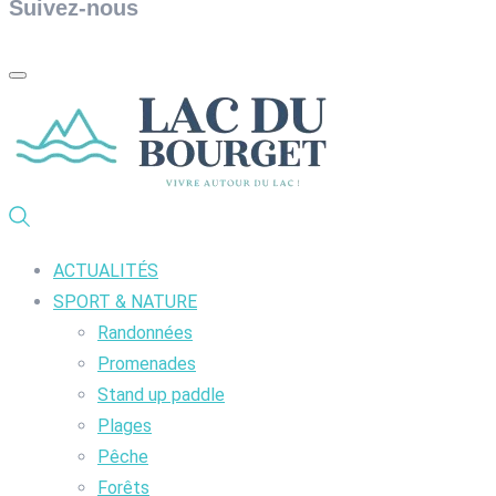
Suivez-nous
ACTUALITÉS
SPORT & NATURE
Randonnées
Promenades
Stand up paddle
Plages
Pêche
Forêts