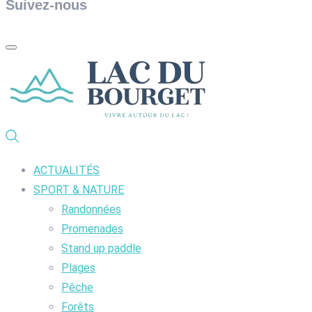
Suivez-nous
ACTUALITÉS
SPORT & NATURE
Randonnées
Promenades
Stand up paddle
Plages
Pêche
Forêts