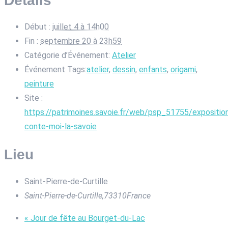
Début :
juillet 4 à 14h00
Fin :
septembre 20 à 23h59
Catégorie d’Événement:
Atelier
Événement Tags:
atelier
,
dessin
,
enfants
,
origami
,
peinture
Site :
https://patrimoines.savoie.fr/web/psp_51755/expositio
conte-moi-la-savoie
Lieu
Saint-Pierre-de-Curtille
Saint-Pierre-de-Curtille
,
73310
France
«
Jour de fête au Bourget-du-Lac