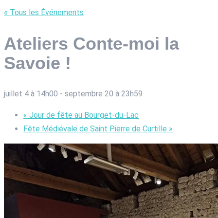
« Tous les Événements
Ateliers Conte-moi la
Savoie !
juillet 4 à 14h00
-
septembre 20 à 23h59
«
Jour de fête au Bourget-du-Lac
Fête Médiévale de Saint Pierre de Curtille
»