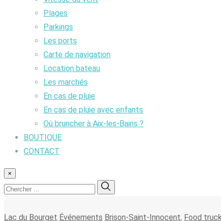
Plages
Parkings
Les ports
Carte de navigation
Location bateau
Les marchés
En cas de pluie
En cas de pluie avec enfants
Où bruncher à Aix-les-Bains ?
BOUTIQUE
CONTACT
×
Lac du Bourget
Événements
Brison-Saint-Innocent
,
Food truc