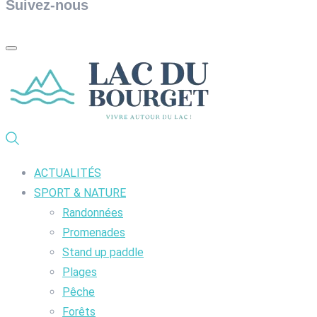
Suivez-nous
ACTUALITÉS
SPORT & NATURE
Randonnées
Promenades
Stand up paddle
Plages
Pêche
Forêts