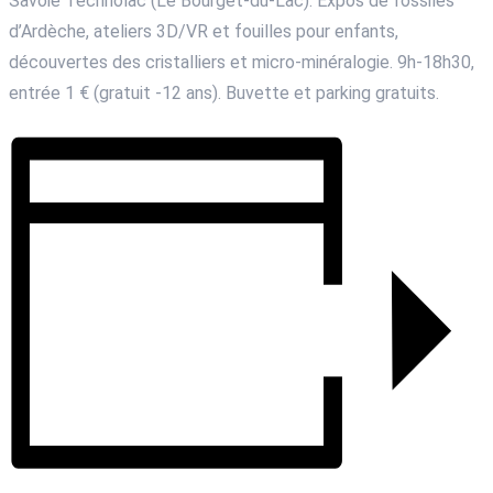
Savoie Technolac (Le Bourget‑du‑Lac). Expos de fossiles
d’Ardèche, ateliers 3D/VR et fouilles pour enfants,
découvertes des cristalliers et micro‑minéralogie. 9h‑18h30,
entrée 1 € (gratuit -12 ans). Buvette et parking gratuits.