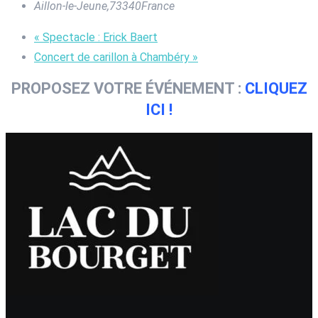
Aillon-le-Jeune
,
73340
France
«
Spectacle : Erick Baert
Concert de carillon à Chambéry
»
PROPOSEZ VOTRE ÉVÉNEMENT :
CLIQUEZ
ICI !