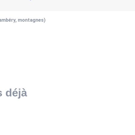
hambéry, montagnes)
s déjà