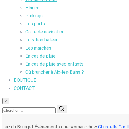
Plages
Parkings
Les ports
Carte de navigation
Location bateau
Les marchés
En cas de pluie
En cas de pluie avec enfants
Où bruncher à Aix-les-Bains ?
BOUTIQUE
CONTACT
×
Lac du Bourget
Événements
one-woman-show
Christelle Chol