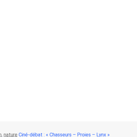
m
,
nature
Ciné-débat : « Chasseurs – Proies – Lynx »