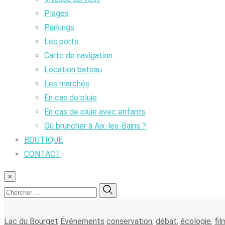
Plages
Parkings
Les ports
Carte de navigation
Location bateau
Les marchés
En cas de pluie
En cas de pluie avec enfants
Où bruncher à Aix-les-Bains ?
BOUTIQUE
CONTACT
×
Lac du Bourget
Événements
conservation
,
débat
,
écologie
,
fil