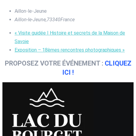
Aillon-le-Jeune
Aillon-le-Jeune
,
73340
France
«
Visite guidée I Histoire et secrets de la Maison de
Savoie
Exposition – 18èmes rencontres photographiques
»
PROPOSEZ VOTRE ÉVÉNEMENT :
CLIQUEZ
ICI !