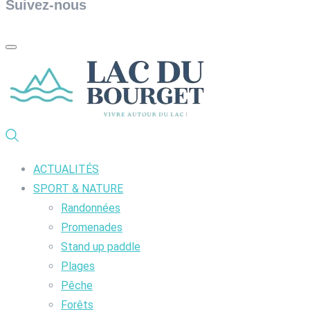
Suivez-nous
ACTUALITÉS
SPORT & NATURE
Randonnées
Promenades
Stand up paddle
Plages
Pêche
Forêts