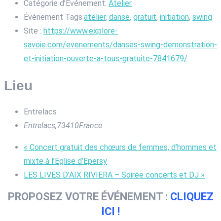
Catégorie d’Événement:
Atelier
Événement Tags:
atelier
,
danse
,
gratuit
,
initiation
,
swing
Site :
https://www.explore-
savoie.com/evenements/danses-swing-demonstration-
et-initiation-ouverte-a-tous-gratuite-7841679/
Lieu
Entrelacs
Entrelacs
,
73410
France
«
Concert gratuit des chœurs de femmes, d’hommes et
mixte à l’Eglise d’Epersy
LES LIVES D’AIX RIVIERA – Soirée concerts et DJ
»
PROPOSEZ VOTRE ÉVÉNEMENT :
CLIQUEZ
ICI !