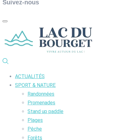
Suivez-nous
ACTUALITÉS
SPORT & NATURE
Randonnées
Promenades
Stand up paddle
Plages
Pêche
Forêts