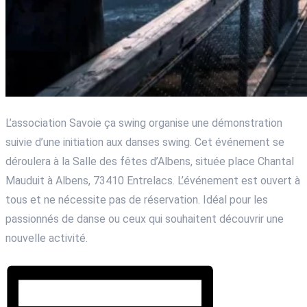
L’association Savoie ça swing organise une démonstration
suivie d’une initiation aux danses swing. Cet événement se
déroulera à la Salle des fêtes d’Albens, située place Chantal
Mauduit à Albens, 73410 Entrelacs. L’événement est ouvert à
tous et ne nécessite pas de réservation. Idéal pour les
passionnés de danse ou ceux qui souhaitent découvrir une
nouvelle activité.