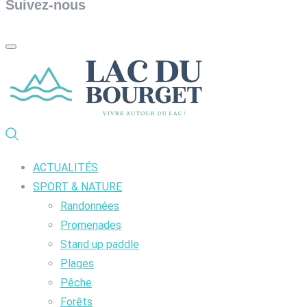
Suivez-nous
ACTUALITÉS
SPORT & NATURE
Randonnées
Promenades
Stand up paddle
Plages
Pêche
Forêts