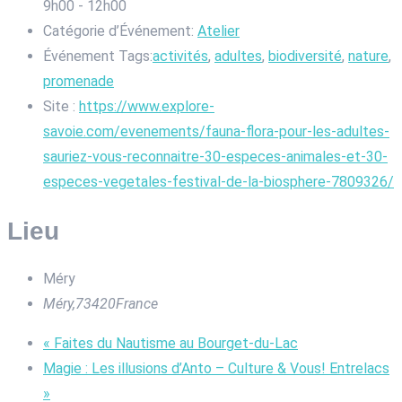
9h00 - 12h00
Catégorie d’Événement:
Atelier
Événement Tags:
activités
,
adultes
,
biodiversité
,
nature
,
promenade
Site :
https://www.explore-
savoie.com/evenements/fauna-flora-pour-les-adultes-
sauriez-vous-reconnaitre-30-especes-animales-et-30-
especes-vegetales-festival-de-la-biosphere-7809326/
Lieu
Méry
Méry
,
73420
France
«
Faites du Nautisme au Bourget-du-Lac
Magie : Les illusions d’Anto – Culture & Vous! Entrelacs
»