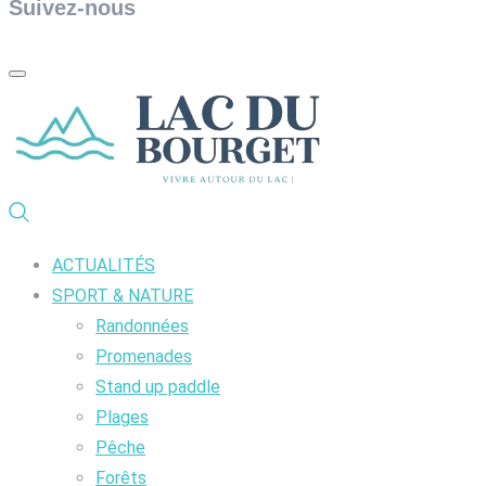
Suivez-nous
ACTUALITÉS
SPORT & NATURE
Randonnées
Promenades
Stand up paddle
Plages
Pêche
Forêts