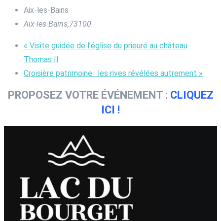
Aix-les-Bains
Aix-les-Bains
,
73100
«
Visite guidée de l’église du prieuré au château
Thomas II
Croisière patrimoine : les rives révélées autrement
»
PROPOSEZ VOTRE ÉVÉNEMENT :
CLIQUEZ
ICI !