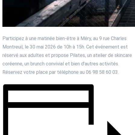
Participez à une matinée bien-être à Méry, au 9 rue Charles
Montreuil, le 30 mai 2026 de 10h à 15h. Cet événement est
réservé aux adultes et propose Pilates, un atelier de skincare
coréenne, un brunch convivial et bien d’autres activités.
Réservez votre place par téléphone au 06 98 58 60 03.