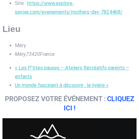
Site :
https://www.explore-
savoie.com/evenements/mothers-day-7824468/
Lieu
Méry
Méry
,
73420
France
«
Les P’tites pauses – Ateliers Récréatifs parents –
enfants
Un monde fascinant à découvrir : la rivière
»
PROPOSEZ VOTRE ÉVÉNEMENT :
CLIQUEZ
ICI !