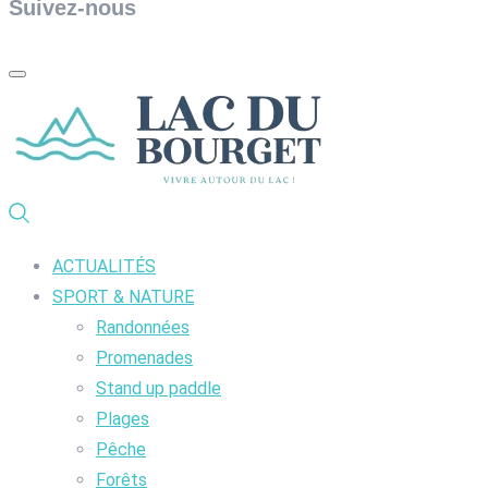
Suivez-nous
ACTUALITÉS
SPORT & NATURE
Randonnées
Promenades
Stand up paddle
Plages
Pêche
Forêts