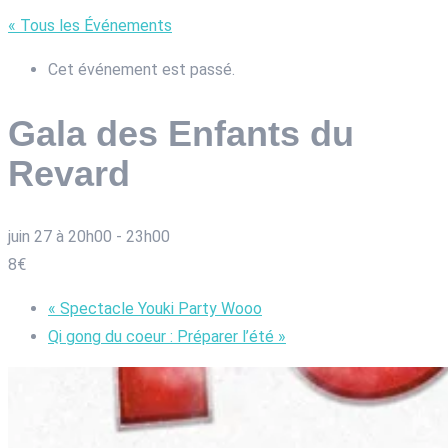
« Tous les Événements
Cet événement est passé.
Gala des Enfants du
Revard
juin 27 à 20h00
-
23h00
8€
«
Spectacle Youki Party Wooo
Qi gong du coeur : Préparer l’été
»