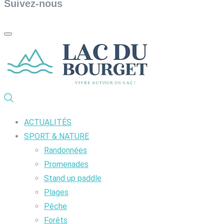
Suivez-nous
ACTUALITÉS
SPORT & NATURE
Randonnées
Promenades
Stand up paddle
Plages
Pêche
Forêts