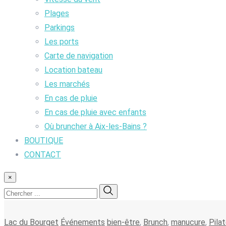
Plages
Parkings
Les ports
Carte de navigation
Location bateau
Les marchés
En cas de pluie
En cas de pluie avec enfants
Où bruncher à Aix-les-Bains ?
BOUTIQUE
CONTACT
×
Lac du Bourget
Événements
bien-être
,
Brunch
,
manucure
,
Pila