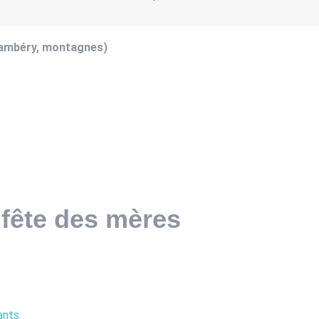
hambéry, montagnes)
 fête des mères
ants