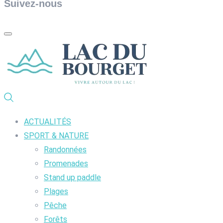
Suivez-nous
ACTUALITÉS
SPORT & NATURE
Randonnées
Promenades
Stand up paddle
Plages
Pêche
Forêts