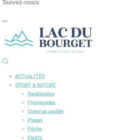
Suivez-nous
ACTUALITÉS
SPORT & NATURE
Randonnées
Promenades
Stand up paddle
Plages
Pêche
Forêts