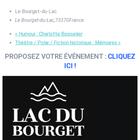
Le Bourget-du-Lac
Le Bourget-du-Lac
,
73370
France
«
Humour : Charlotte Boisselier
Théâtre / Polar / Fiction historique : Mémoires
»
PROPOSEZ VOTRE ÉVÉNEMENT :
CLIQUEZ
ICI !