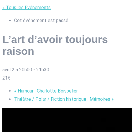
« Tous les Événements
Cet événement est passé.
L’art d’avoir toujours
raison
avril 2 à 20h00
-
21h30
21€
«
Humour : Charlotte Boisselier
Théâtre / Polar / Fiction historique : Mémoires
»