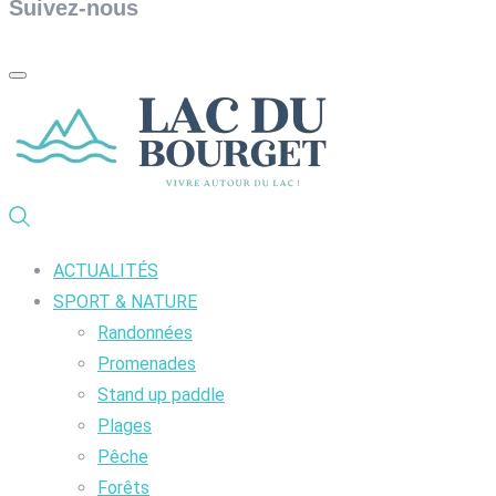
Suivez-nous
ACTUALITÉS
SPORT & NATURE
Randonnées
Promenades
Stand up paddle
Plages
Pêche
Forêts