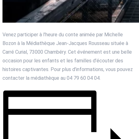
Venez participer à l’heure du conte animée par Michelle
Bozon à la Médiathèque Jean-Jacques Rousseau située à
Carré Curial, 73000 Chambéry. Cet événement est une belle
occasion pour les enfants et les familles d’écouter des
histoires captivantes. Pour plus d’informations, vous pouvez
contacter la médiathèque au 04 79 60 04 04.