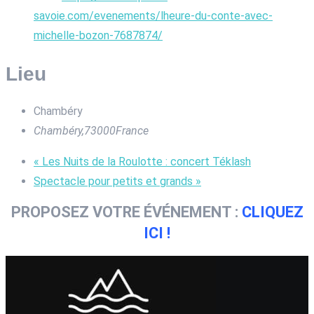
savoie.com/evenements/lheure-du-conte-avec-
michelle-bozon-7687874/
Lieu
Chambéry
Chambéry
,
73000
France
«
Les Nuits de la Roulotte : concert Téklash
Spectacle pour petits et grands
»
PROPOSEZ VOTRE ÉVÉNEMENT :
CLIQUEZ
ICI !