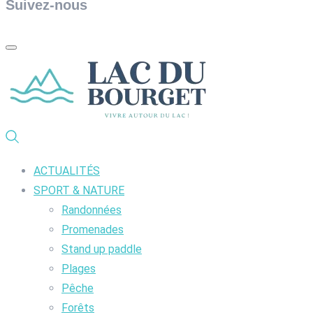
Suivez-nous
ACTUALITÉS
SPORT & NATURE
Randonnées
Promenades
Stand up paddle
Plages
Pêche
Forêts