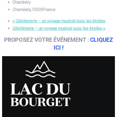
Chambéry
Chambéry
,
73000
France
«
L’Alchimiste – un voyage musical sous les étoiles
L’Alchimiste – un voyage musical sous les étoiles
»
PROPOSEZ VOTRE ÉVÉNEMENT :
CLIQUEZ
ICI !